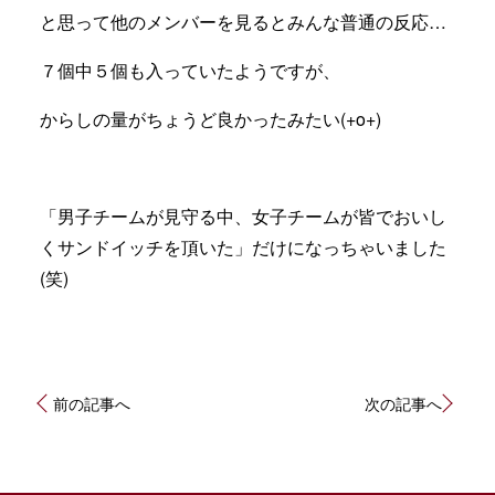
と思って他のメンバーを見るとみんな普通の反応…
７個中５個も入っていたようですが、
からしの量がちょうど良かったみたい(+o+)
「男子チームが見守る中、女子チームが皆でおいし
くサンドイッチを頂いた」だけになっちゃいました
(笑)
投
前の記事へ
次の記事へ
稿
ナ
ビ
ゲ
ー
シ
ョ
ン