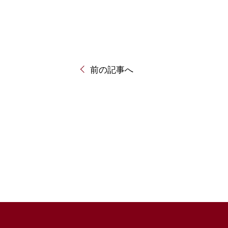
投
前の記事へ
稿
ナ
ビ
ゲ
ー
シ
ョ
ン