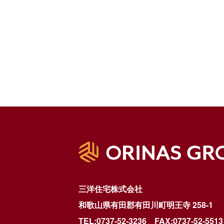
ナ
ビ
ゲ
ー
シ
ョ
ン
三洋住宅株式会社
和歌山県有田郡有田川町明王寺 258-1
TEL:0737-52-3236
FAX:0737-52-5513